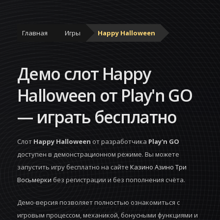
Главная
Игры
Happy Halloween
Демо слот Happy
Halloween от Play'n GO
— играть бесплатно
Слот
Happy Halloween
от разработчика
Play'n GO
доступен в демонстрационном режиме. Вы можете
запустить игру бесплатно на сайте
Казино Азино Три
Восьмерки
без регистрации и без пополнения счёта.
Демо-версия позволяет полностью ознакомиться с
игровым процессом, механикой, бонусными функциями и