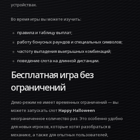
устройствах.
Во время игры вы можете изучить:
правила и таблицу выплат;
работу бонусных раундов и специальных символов;
частоту выпадения выигрышных комбинаций;
поведение слота на длинной дистанции.
Бесплатная игра без
ограничений
Демо-режим не имеет временных ограничений — вы
можете запускать слот
Happy Halloween
неограниченное количество раз. Это особенно удобно
для новых игроков, которые хотят разобраться в
механике, а также для опытных пользователей,