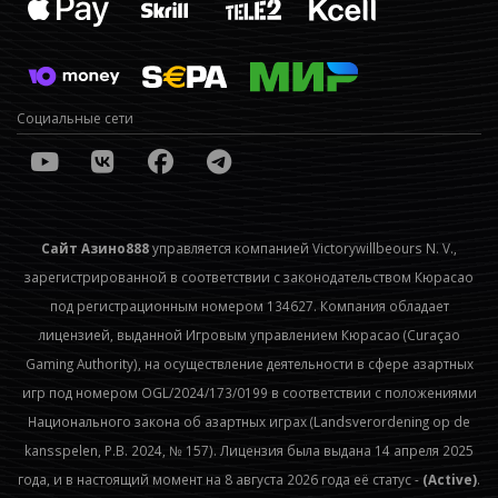
Социальные сети
Сайт Азино888
управляется компанией Victorywillbeours N. V.,
зарегистрированной в соответствии с законодательством Кюрасао
под регистрационным номером 134627. Компания обладает
лицензией, выданной Игровым управлением Кюрасао (Curaçao
Gaming Authority), на осуществление деятельности в сфере азартных
игр под номером OGL/2024/173/0199 в соответствии с положениями
Национального закона об азартных играх (Landsverordening op de
kansspelen, P.B. 2024, № 157). Лицензия была выдана 14 апреля 2025
года, и в настоящий момент на 8 августа 2026 года её статус -
(Active)
.