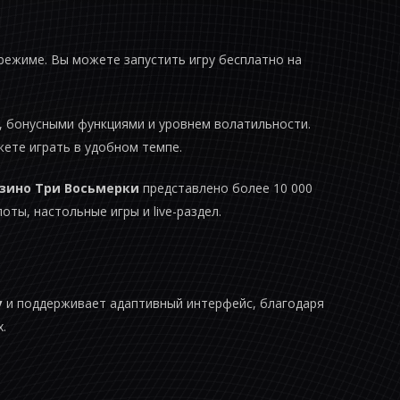
ежиме. Вы можете запустить игру бесплатно на
, бонусными функциями и уровнем волатильности.
жете играть в удобном темпе.
Азино Три Восьмерки
представлено более 10 000
ты, настольные игры и live-раздел.
y
и поддерживает адаптивный интерфейс, благодаря
.