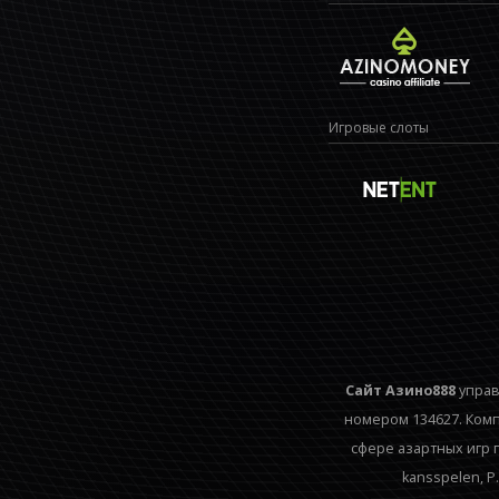
Игровые слоты
Сайт Азино888
управ
номером 134627. Комп
сфере азартных игр 
kansspelen, P