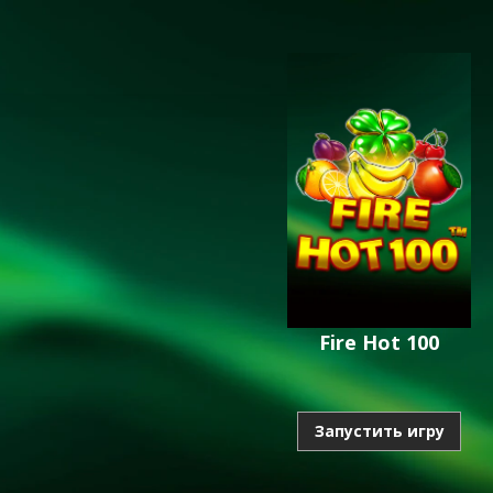
Fire Hot 100
Запустить игру