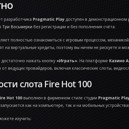
тно
т разработчика
Pragmatic Play
доступен в демонстрационном р
о Три Восьмерки
без регистрации и без пополнения счёта.
ляет полностью ознакомиться с игровым процессом, механикой
ят на виртуальные кредиты, поэтому вы ничем не рискуете и мо
, достаточно нажать кнопку
«Играть»
. На платформе
Казино 
 от ведущих провайдеров, включая классические слоты, видеосло
сти слота Fire Hot 100
ire Hot 100
выполнен в фирменном стиле студии
Pragmatic Pla
запускается как на компьютере, так и на мобильных устройствах
можете изучить: