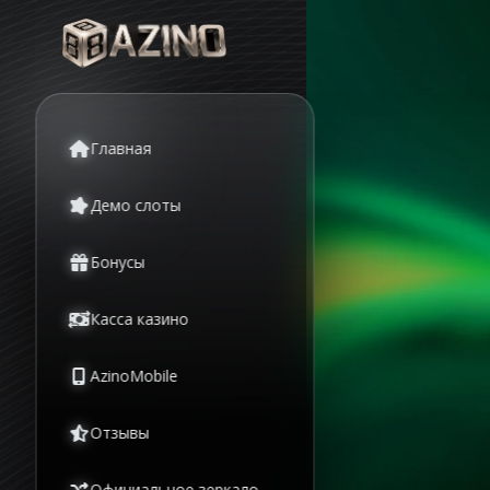
Главная
Демо слоты
Бонусы
Касса казино
AzinoMobile
Отзывы
Официальное зеркало