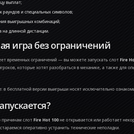
цу выплат;
х раундов и специальных символов;
ния выигрышных комбинаций;
 на длинной дистанции.
ая игра без ограничений
еет временных ограничений — вы можете запускать слот
Fire H
игроков, которые хотят разобраться в механике, а также для о
: в бесплатной версии выигрыши носят исключительно ознакоми
запускается?
о причинам слот
Fire Hot 100
не открывается или работает неко
остараемся оперативно устранить технические неполадки.