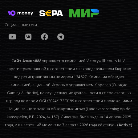
Социальные сети
Сайт Азино888
управляется компанией Victorywillbeours N. V.,
зарегистрированной в соответствии с законодательством Кюрасао
под регистрационным номером 134627. Компания обладает
лицензией, выданной Игровым управлением Кюрасао (Curaçao
Gaming Authority), на осуществление деятельности в сфере азартных
игр под номером OGL/2024/173/0199 в соответствии с положениями
Национального закона об азартных играх (Landsverordening op de
kansspelen, P.B. 2024, № 157). Лицензия была выдана 14 апреля 2025
года, и в настоящий момент на 7 августа 2026 года её статус -
(Active)
.