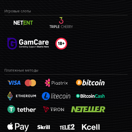
Игровые слоты
Платежные методы