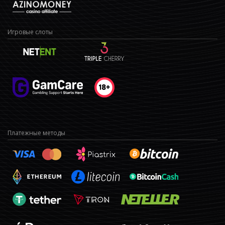
Игровые слоты
Платежные методы