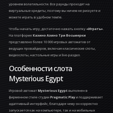
уровнем волатильности. Все раунды проходят на
виртуальные кредиты, поэтому вы ничем не рискуете и
можете играть в удобном темпе.
Чтобы начать игру, достаточно нажать кнопку
«Играть»
.
На платформе
Казино Азино Три Восьмерки
представлено более 10 000 игровых автоматов от
ведущих провайдеров, включая классические слоты,
видеослоты, настольные игры и live-раздел.
Особенности слота
Mysterious Egypt
Игровой автомат
Mysterious Egypt
выполнен в
фирменном стиле студии
Pragmatic Play
и поддерживает
адаптивный интерфейс, благодаря чему он корректно
запускается как на компьютере, так и на мобильных