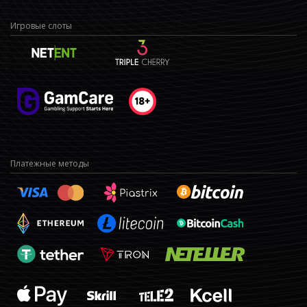
Игровые слоты
Платежные методы