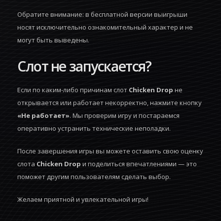
Обратите внимание: в бесплатной версии выигрыши
носят исключительно ознакомительный характер и не
могут быть выведены.
Слот не запускается?
Если по каким-либо причинам слот
Chicken Drop
не
открывается или работает некорректно, нажмите кнопку
«Не работает»
. Мы проверим игру и постараемся
оперативно устранить технические неполадки.
После завершения игры вы можете оставить свою оценку
слота
Chicken Drop
и поделиться впечатлениями — это
поможет другим пользователям сделать выбор.
Желаем приятной и увлекательной игры!