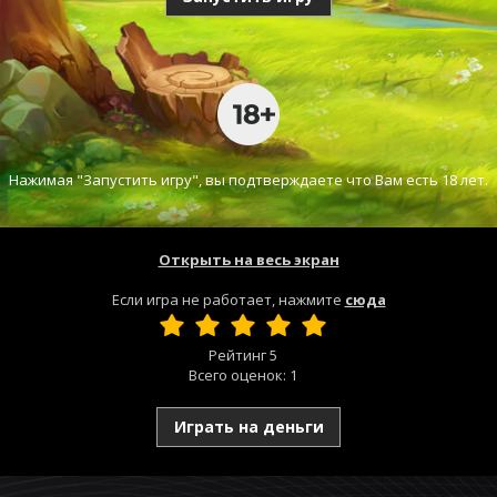
Нажимая "Запустить игру", вы подтверждаете что Вам есть 18 лет.
Открыть на весь экран
Если игра не работает, нажмите
сюда
Рейтинг
5
Всего оценок:
1
Играть на деньги