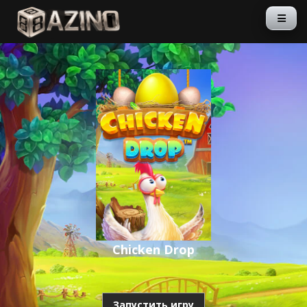
Chicken Drop
Запустить игру