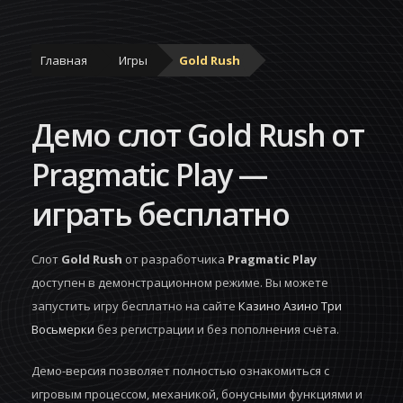
Главная
Игры
Gold Rush
Демо слот Gold Rush от
Pragmatic Play —
играть бесплатно
Слот
Gold Rush
от разработчика
Pragmatic Play
доступен в демонстрационном режиме. Вы можете
запустить игру бесплатно на сайте
Казино Азино Три
Восьмерки
без регистрации и без пополнения счёта.
Демо-версия позволяет полностью ознакомиться с
игровым процессом, механикой, бонусными функциями и