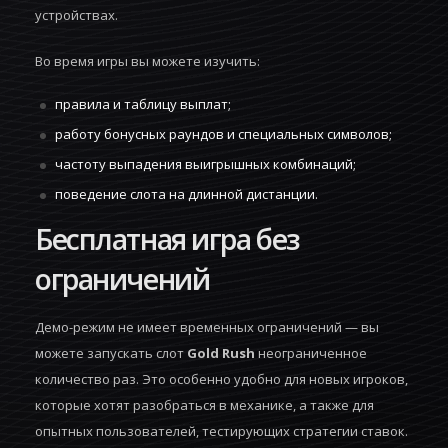
устройствах.
Во время игры вы можете изучить:
правила и таблицу выплат;
работу бонусных раундов и специальных символов;
частоту выпадения выигрышных комбинаций;
поведение слота на длинной дистанции.
Бесплатная игра без
ограничений
Демо-режим не имеет временных ограничений — вы
можете запускать слот
Gold Rush
неограниченное
количество раз. Это особенно удобно для новых игроков,
которые хотят разобраться в механике, а также для
опытных пользователей, тестирующих стратегии ставок.