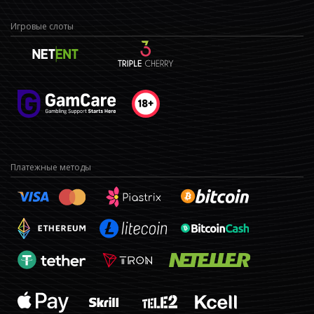
Игровые слоты
Платежные методы