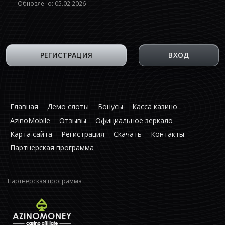
Обновлено:
05.02.2026
РЕГИСТРАЦИЯ
ВХОД
Главная
Демо слоты
Бонусы
Касса казино
AzinoMobile
Отзывы
Официальное зеркало
Карта сайта
Регистрация
Скачать
Контакты
Партнерская программа
Партнерская программа