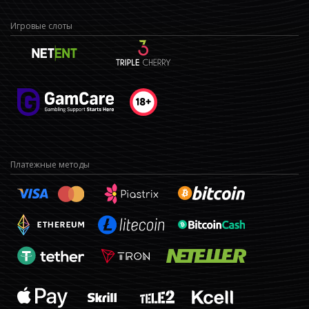
Игровые слоты
Платежные методы