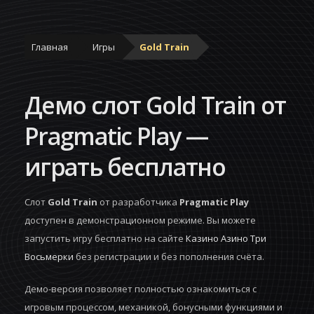
Главная
Игры
Gold Train
Демо слот Gold Train от
Pragmatic Play —
играть бесплатно
Слот
Gold Train
от разработчика
Pragmatic Play
доступен в демонстрационном режиме. Вы можете
запустить игру бесплатно на сайте
Казино Азино Три
Восьмерки
без регистрации и без пополнения счёта.
Демо-версия позволяет полностью ознакомиться с
игровым процессом, механикой, бонусными функциями и