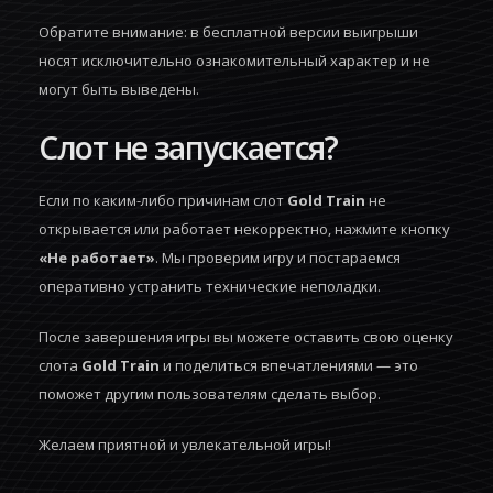
Обратите внимание: в бесплатной версии выигрыши
носят исключительно ознакомительный характер и не
могут быть выведены.
Слот не запускается?
Если по каким-либо причинам слот
Gold Train
не
открывается или работает некорректно, нажмите кнопку
«Не работает»
. Мы проверим игру и постараемся
оперативно устранить технические неполадки.
После завершения игры вы можете оставить свою оценку
слота
Gold Train
и поделиться впечатлениями — это
поможет другим пользователям сделать выбор.
Желаем приятной и увлекательной игры!