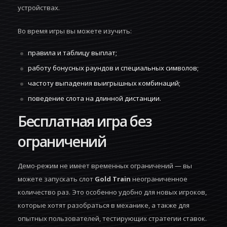
устройствах.
Во время игры вы можете изучить:
правила и таблицу выплат;
работу бонусных раундов и специальных символов;
частоту выпадения выигрышных комбинаций;
поведение слота на длинной дистанции.
Бесплатная игра без
ограничений
Демо-режим не имеет временных ограничений — вы
можете запускать слот
Gold Train
неограниченное
количество раз. Это особенно удобно для новых игроков,
которые хотят разобраться в механике, а также для
опытных пользователей, тестирующих стратегии ставок.