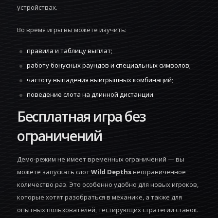
устройствах.
Во время игры вы можете изучить:
правила и таблицу выплат;
работу бонусных раундов и специальных символов;
частоту выпадения выигрышных комбинаций;
поведение слота на длинной дистанции.
Бесплатная игра без
ограничений
Демо-режим не имеет временных ограничений — вы
можете запускать слот
Wild Depths
неограниченное
количество раз. Это особенно удобно для новых игроков,
которые хотят разобраться в механике, а также для
опытных пользователей, тестирующих стратегии ставок.