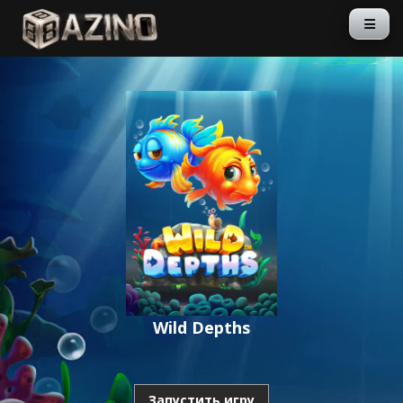
Wild Depths
Запустить игру