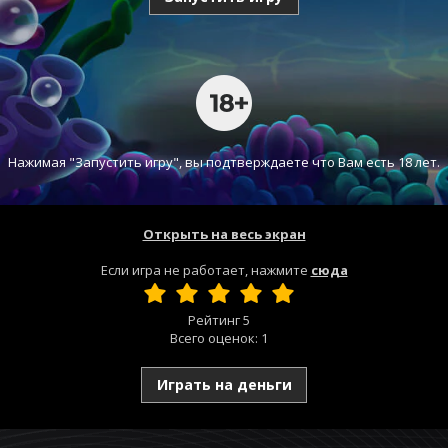
Нажимая "Запустить игру", вы подтверждаете что Вам есть 18 лет.
Открыть на весь экран
Если игра не работает, нажмите
сюда
Рейтинг
5
Всего оценок:
1
Играть на деньги