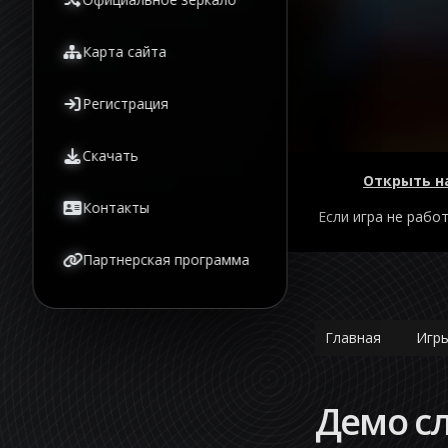
Карта сайта
Регистрация
Скачать
Открыть на
Контакты
Если игра не рабо
Партнерская программа
Главная
Игр
Демо сл