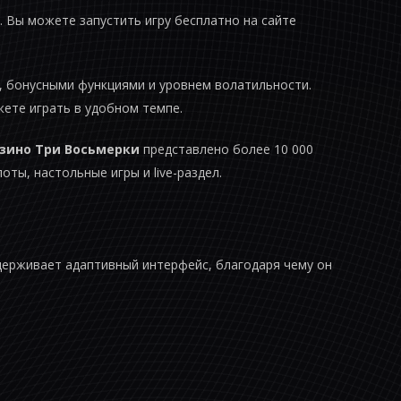
 Вы можете запустить игру бесплатно на сайте
, бонусными функциями и уровнем волатильности.
жете играть в удобном темпе.
Азино Три Восьмерки
представлено более 10 000
ты, настольные игры и live-раздел.
ерживает адаптивный интерфейс, благодаря чему он