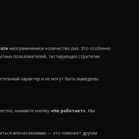
Gate
неограниченное количество раз. Это особенно
пытных пользователей, тестирующих стратегии
тельный характер и не могут быть выведены.
ректно, нажмите кнопку
«Не работает»
. Мы
иться впечатлениями — это поможет другим