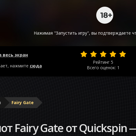
Нажимая "Запустить игру", вы подтверждаете чт
 весь экран
Рейтинг
5
тает, нажмите
сюда
Всего оценок:
1
ы
Fairy Gate
от Fairy Gate от Quickspin