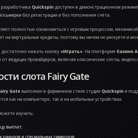
 разработчика
Quickspin
доступен в демонстрационном режиме.
Восьмерки
без регистрации и без пополнения счёта.
ляет полностью ознакомиться с игровым процессом, механикой
ят на виртуальные кредиты, поэтому вы ничем не рискуете и мо
, достаточно нажать кнопку
«Играть»
. На платформе
Казино 
 от ведущих провайдеров, включая классические слоты, видеосло
сти слота Fairy Gate
Fairy Gate
выполнен в фирменном стиле студии
Quickspin
и подд
тся как на компьютере, так и на мобильных устройствах.
можете изучить:
цу выплат;
х раундов и специальных символов;