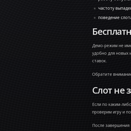
частоту выпаде
поведение слота
Бесплатн
Демо-режим не им
удобно для новых 
ставок.
Обратите внимание
Слот не 
Если по каким-либ
проверим игру и п
После завершения 