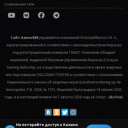
Социальные сети
Сайт Азино888
управляется компанией Victorywillbeours N. V.,
зарегистрированной в соответствии с законодательством Кюрасао
под регистрационным номером 134627. Компания обладает
лицензией, выданной Игровым управлением Кюрасао (Curaçao
Gaming Authority), на осуществление деятельности в сфере азартных
игр под номером OGL/2024/173/0199 в соответствии с положениями
Национального закона об азартных играх (Landsverordening op de
kansspelen, P.B. 2024, № 157). Лицензия была выдана 14 апреля 2025
года, и в настоящий момент на 7 августа 2026 года её статус -
(Active)
.
Не потеряйте доступ к Казино
© 2010 – 2026 Азино888. Все права защищены.