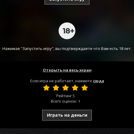
Нажимая "Запустить игру", вы подтверждаете что Вам есть 18 лет.
Открыть на весь экран
Если игра не работает, нажмите
сюда
Рейтинг
5
Всего оценок:
1
Играть на деньги