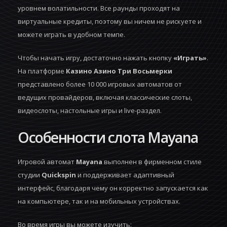
уровнем волатильности. Все раунды проходят на
виртуальные кредиты, поэтому вы ничем не рискуете и
можете играть в удобном темпе.
Чтобы начать игру, достаточно нажать кнопку
«Играть»
.
На платформе
Казино Азино Три Восьмерки
представлено более 10 000 игровых автоматов от
ведущих провайдеров, включая классические слоты,
видеослоты, настольные игры и live-раздел.
Особенности слота Mayana
Игровой автомат
Mayana
выполнен в фирменном стиле
студии
Quickspin
и поддерживает адаптивный
интерфейс, благодаря чему он корректно запускается как
на компьютере, так и на мобильных устройствах.
Во время игры вы можете изучить: