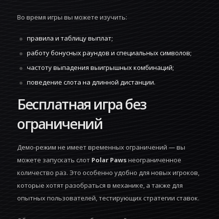
Во время игры вы можете изучить:
правила и таблицу выплат;
работу бонусных раундов и специальных символов;
частоту выпадения выигрышных комбинаций;
поведение слота на длинной дистанции.
Бесплатная игра без
ограничений
Демо-режим не имеет временных ограничений — вы
можете запускать слот
Polar Paws
неограниченное
количество раз. Это особенно удобно для новых игроков,
которые хотят разобраться в механике, а также для
опытных пользователей, тестирующих стратегии ставок.