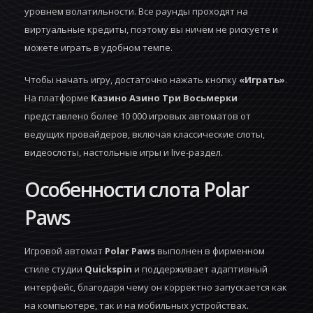
уровнем волатильности. Все раунды проходят на
виртуальные кредиты, поэтому вы ничем не рискуете и
можете играть в удобном темпе.
Чтобы начать игру, достаточно нажать кнопку
«Играть»
.
На платформе
Казино Азино Три Восьмерки
представлено более 10 000 игровых автоматов от
ведущих провайдеров, включая классические слоты,
видеослоты, настольные игры и live-раздел.
Особенности слота Polar
Paws
Игровой автомат
Polar Paws
выполнен в фирменном
стиле студии
Quickspin
и поддерживает адаптивный
интерфейс, благодаря чему он корректно запускается как
на компьютере, так и на мобильных устройствах.