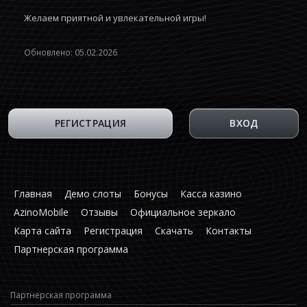
Желаем приятной и увлекательной игры!
Обновлено:
05.02.2026
РЕГИСТРАЦИЯ
ВХОД
Главная
Демо слоты
Бонусы
Касса казино
AzinoMobile
Отзывы
Официальное зеркало
Карта сайта
Регистрация
Скачать
Контакты
Партнерская программа
Партнерская программа