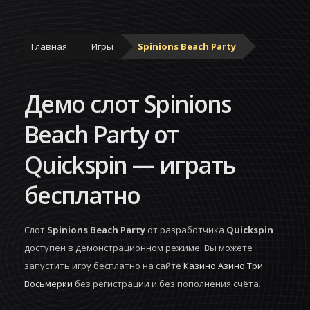
Главная
Игры
Spinions Beach Party
Демо слот Spinions
Beach Party от
Quickspin — играть
бесплатно
Слот
Spinions Beach Party
от разработчика
Quickspin
доступен в демонстрационном режиме. Вы можете
запустить игру бесплатно на сайте
Казино Азино Три
Восьмерки
без регистрации и без пополнения счёта.